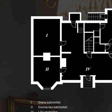
I
Diana kabinettet
II
Donnerska kabinettet
III
Lilla matsalen