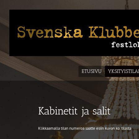
Skip
to
content
ETUSIVU
YKSITYISTIL
Kabinetit ja salit
Klikkaamalla tilan numeroa saatte esiin kuvan ko. tilasta