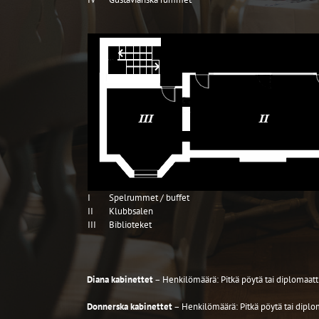
I
Spelrummet / buffet
II
Klubbsalen
III
Biblioteket
Diana kabinettet
– Henkilömäärä: Pitkä pöytä tai diplomaatt
Donnerska kabinettet
– Henkilömäärä: Pitkä pöytä tai diplo