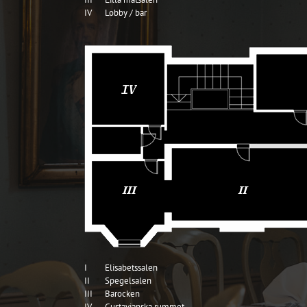
IV
Lobby / bar
I
Elisabetssalen
II
Spegelsalen
III
Barocken
IV
Gustavianska rummet